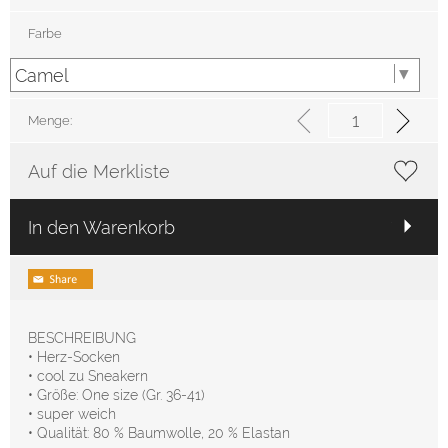
Farbe
Menge:
Auf die Merkliste
In den Warenkorb
BESCHREIBUNG
• Herz-Socken
• cool zu Sneakern
• Größe: One size (Gr. 36-41)
• super weich
• Qualität: 80 % Baumwolle, 20 % Elastan